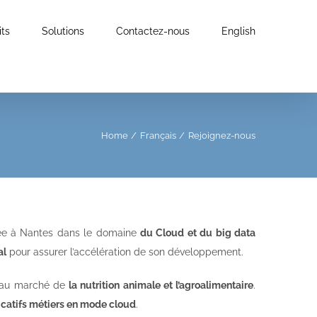
its
Solutions
Contactez-nous
English
Home
Français
Rejoignez-nous
tuée à Nantes dans le domaine
du Cloud et du big data
al
pour assurer l’accélération de son développement.
é au marché de
la nutrition animale et l’agroalimentaire
.
icatifs métiers en mode cloud
.